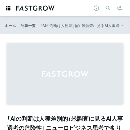
ホーム
記事一覧
「AIの判断は人種差別的」米調査に見るAI人事選考の危険性 | ニューロビジネス思考で炙り出せ！勝てない組織に根付く「黒い心理学」 渡部幹 | ダイヤモンド・オンライン
「AIの判断は人種差別的」米調査に見るAI人事
選考の危険性 | ニューロビジネス思考で炙り