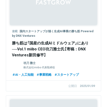
連載
国内スタートアップが描く生成AI事業の勝ち筋 Powered
by DNX Ventures
勝ち筋は「国産の生成AIミドルウェア」にあり
──Vol.1 miibo CEO功刀雅士氏【寄稿：DNX
Ventures新田修平】
功刀 雅士
株式会社miibo 代表取締役
AI・人工知能
事業戦略
スタートアップ
公開日
2025/01/09