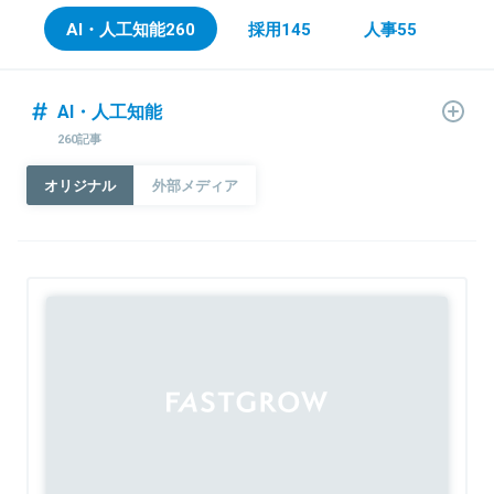
AI・人工知能
260
採用
145
人事
55
AI・人工知能
260記事
オリジナル
外部メディア
Sponsored