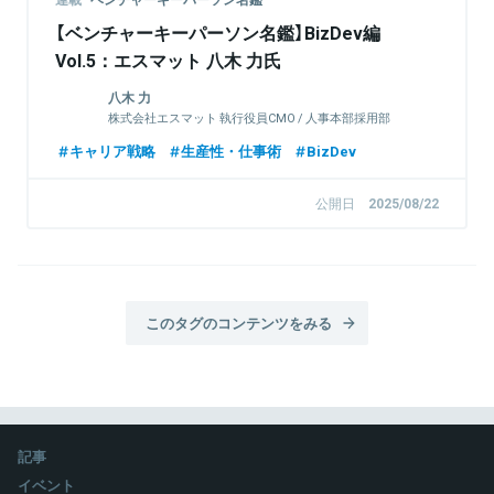
【ベンチャーキーパーソン名鑑】BizDev編
Vol.5：エスマット 八木 力氏
八木 力
株式会社エスマット 執行役員CMO / 人事本部採用部
部長
キャリア戦略
生産性・仕事術
BizDev
公開日
2025/08/22
このタグのコンテンツをみる
記事
イベント