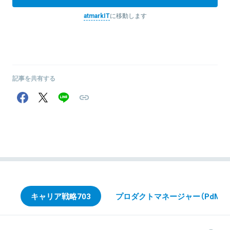
atmarkIT
に移動します
記事を共有する
キャリア戦略
703
プロダクトマネージャー（PdM）
3