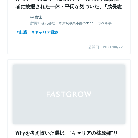
者に抜擢された一休・平氏が気づいた、「成長志
向の20代」に欠けている視点
平 玄太
株式会社一休 新規事業本部 Yahoo!トラベル事
業準備室 室長
転職
キャリア戦略
ヤフー株式会社 トラベル統括本部 トラベルユ
ニットマネージャー
公開日
2021/08/27
Whyを考え抜いた選択。“キャリアの桃源郷”リ