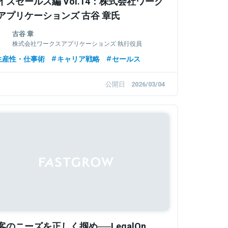
イズセールス編 Vol.14：株式会社ワーク
アプリケーションズ 古谷 章氏
古谷 章
株式会社ワークスアプリケーションズ 執行役員
営業統括本部長
生産性・仕事術
キャリア戦略
セールス
公開日
2026/03/04
客のニーズを正しく掴め──LegalOn