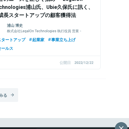
echnologies浦山氏、Ubie久保氏に訊く、
成長スタートアップの顧客獲得法
浦山 博史
株式会社LegalOn Technologies 執行役員 営業・
マーケティング本部長
スタートアップ
起業家
事業立ち上げ
セールス
公開日
2022/12/22
みる