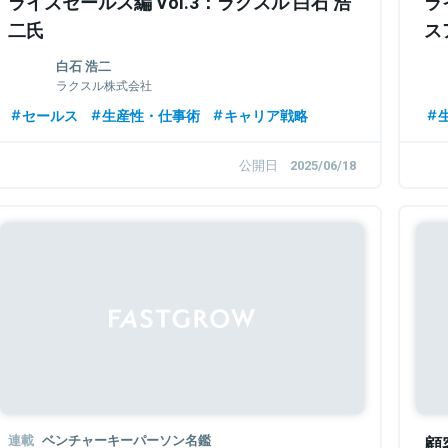
ライズセールス編 Vol.3：ラクスル 白石 浩
ラ
二氏
ス
白石 浩二
ラクスル株式会社
セールス
生産性・仕事術
キャリア戦略
公開日
2025/06/18
連載
ベンチャーキーパーソン名鑑
顧