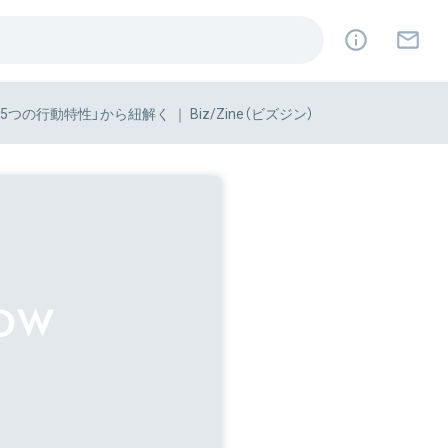
行動特性」から紐解く ｜ Biz/Zine（ビズジン）