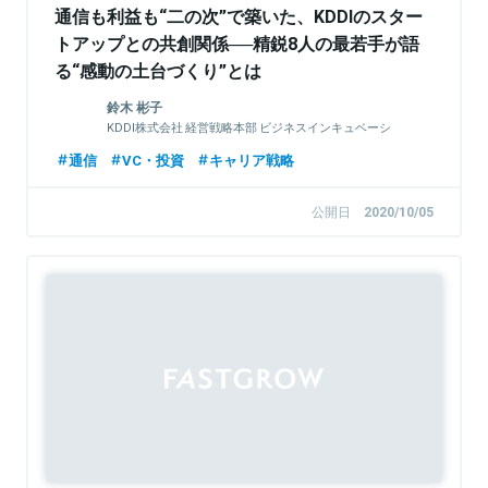
通信も利益も“二の次”で築いた、KDDIのスター
トアップとの共創関係──精鋭8人の最若手が語
る“感動の土台づくり”とは
鈴木 彬子
KDDI株式会社 経営戦略本部 ビジネスインキュベーシ
ョン推進部 オープンイノベーション推進グループ 主
通信
VC・投資
キャリア戦略
任
公開日
2020/10/05