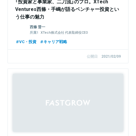
「投資家と事業家、二刀流」のプロ。XTech
Ventures西條・手嶋が語るベンチャー投資とい
う仕事の魅力
西條 晋一
XTech株式会社 代表取締役CEO
XTech Ventures株式会社 代表パートナー
VC・投資
キャリア戦略
エキサイトホールディングス株式会社 代表取
締役社長CEO
公開日
2021/02/09
Sponsored