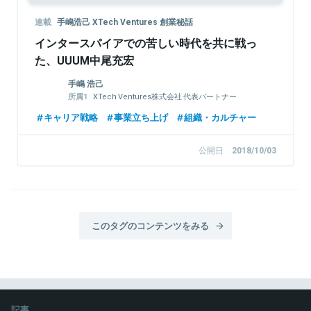
連載
手嶋浩己 XTech Ventures 創業秘話
インタースパイアでの苦しい時代を共に戦っ
た、UUUM中尾充宏
手嶋 浩己
XTech Ventures株式会社 代表パートナー
株式会社LayerX 取締役
キャリア戦略
事業立ち上げ
組織・カルチャー
公開日
2018/10/03
このタグのコンテンツをみる
記事