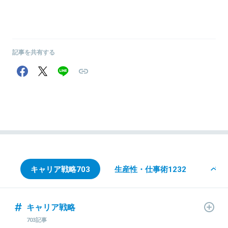
記事を共有する
キャリア戦略
703
生産性・仕事術
1232
ベン
キャリア戦略
703記事