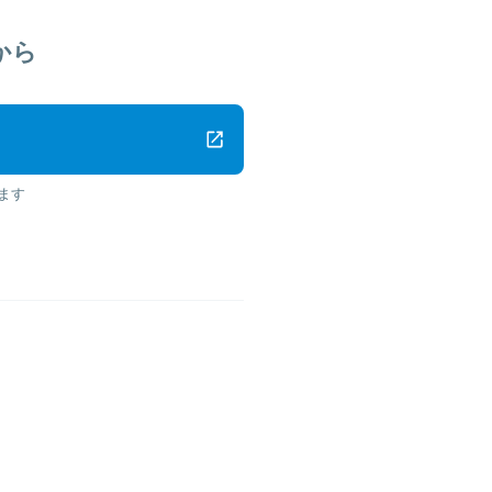
から
ます