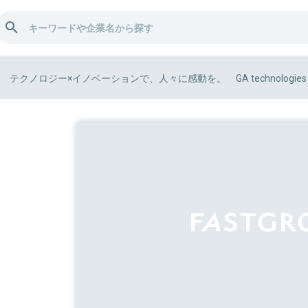
テクノロジー×イノベーションで、人々に感動を。 GA technologies 樋口