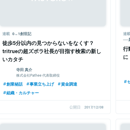
連載
0→1創世記
連
─
徒歩5分以内の見つからないをなくす？
行
tritrueの超ズボラ社長が目指す検索の新し
に
いカタチ
寺田 真介
株式会社Pathee 代表取締役
創業秘話
事業立ち上げ
資金調達
組織・カルチャー
公開日
2017/12/08