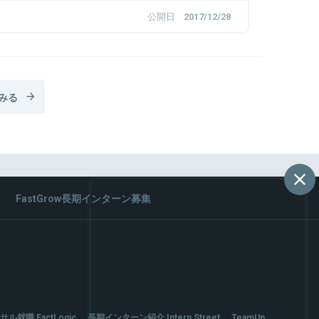
公開日
2017/12/28
みる
FastGrow長期インターン募集
サル就職 FactLogic
長期インターン紹介 Intern Street
TeamUp