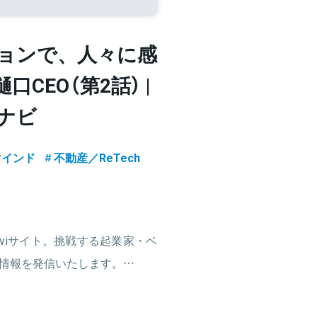
ョンで、人々に感
 樋口CEO（第2話） |
ーナビ
マインド
不動産／ReTech
Naviサイト。挑戦する起業家・ベ
情報を発信いたします。…