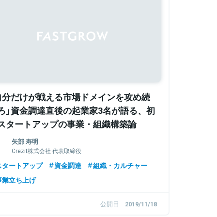
自分だけが戦える市場ドメインを攻め続
ろ」資金調達直後の起業家3名が語る、初
スタートアップの事業・組織構築論
矢部 寿明
Crezit株式会社 代表取締役
スタートアップ
資金調達
組織・カルチャー
事業立ち上げ
公開日
2019/11/18