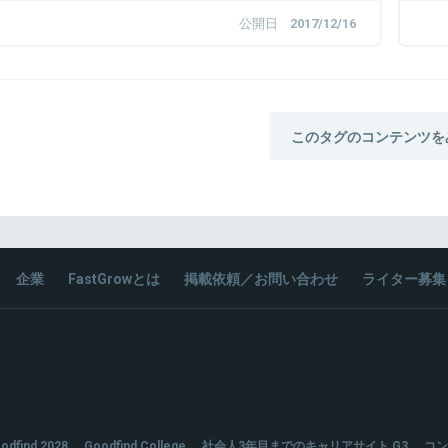
公開日
2017/12/16
このタグのコンテンツを
企業
FastGrowとは
掲載依頼／お問い合わせ
ライター募集
odfind 2028
Goodfind College
社会人3年目までのキャリアサイト G3
コン