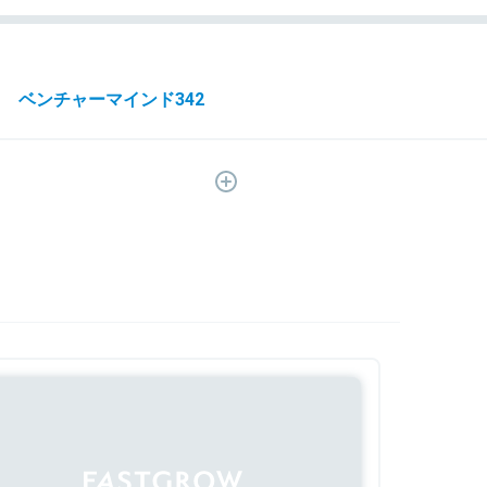
ベンチャーマインド
342
不動産／ReTech
44