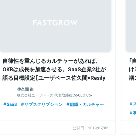
自律性を重んじるカルチャーがあれば、
「
OKRは成長を加速させる。SaaS企業2社が
け
語る目標設定【ユーザベース佐久間×Resily
期
堀江】
佐久間 衡
株式会社ユーザベース 代表取締役Co-CEO Co-
Chief Executive Officer
SaaS
サブスクリプション
組織・カルチャー
公開日
2019/07/02