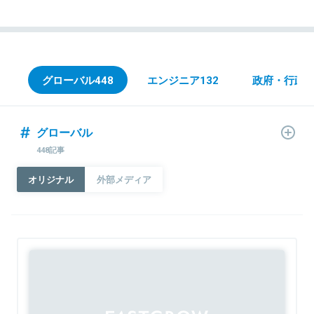
グローバル
448
エンジニア
132
政府・行政／G
グローバル
448記事
オリジナル
外部メディア
Sponsored