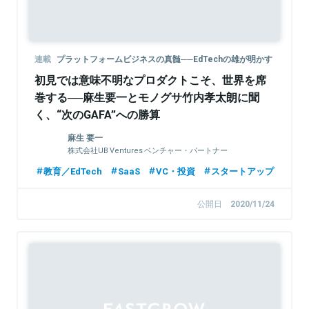
連載
プラットフォームビジネスの真髄──EdTechの雄が明かす
初見では意味不明なプロダクトこそ、世界を席
巻する──麻生要一とモノグサ竹内孝太朗に聞
く、“次のGAFA”への勝算
麻生 要一
株式会社UB Ventures ベンチャー・パートナー
教育／EdTech
SaaS
VC・投資
スタートアップ
公開日
2020/11/24