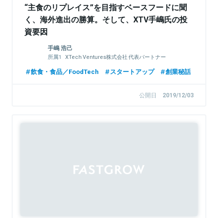
“主食のリプレイス”を目指すベースフードに聞
く、海外進出の勝算。そして、XTV手嶋氏の投
資要因
手嶋 浩己
XTech Ventures株式会社 代表パートナー
株式会社LayerX 取締役
飲食・食品／FoodTech
スタートアップ
創業秘話
公開日
2019/12/03