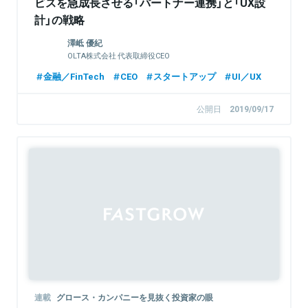
ビスを急成長させる「パートナー連携」と「UX設
計」の戦略
澤岻 優紀
OLTA株式会社 代表取締役CEO
金融／FinTech
CEO
スタートアップ
UI／UX
公開日
2019/09/17
連載
グロース・カンパニーを見抜く投資家の眼