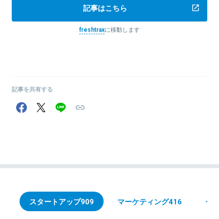
記事はこちら
freshtrax
に移動します
記事を共有する
スタートアップ
909
マーケティング
416
セ