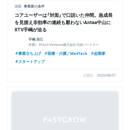
連載
事業家の条件
コアユーザーは「対面」で口説いた仲間。急成長
を見据え非効率の連続も厭わないAntaa中山に
XTV手嶋が迫る
手嶋 浩己
XTech Ventures株式会社 代表パートナー
株式会社LayerX 取締役
事業立ち上げ
医療・介護／MedTech
起業家
スタートアップ
公開日
2020/08/07
Sponsored