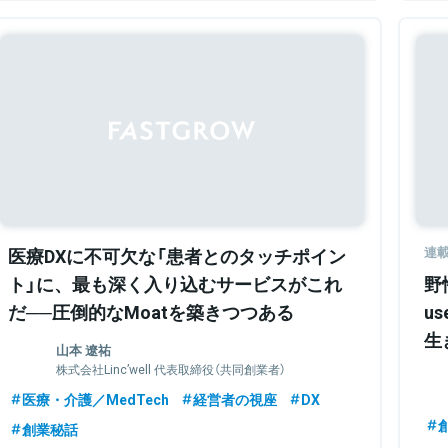
Sponsored
医療DXに不可欠な「患者とのタッチポイン
連
ト」に、最も深く入り込むサービスがこれ
野
だ──圧倒的なMoatを築きつつある
u
Linc'wellの戦略とは
生
山本 遼祐
株式会社Linc’well 代表取締役（共同創業者）
医療・介護／MedTech
経営者の視座
DX
創業秘話