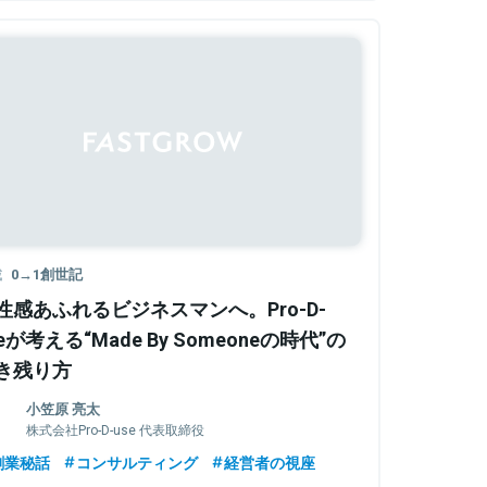
載
0→1創世記
性感あふれるビジネスマンへ。Pro-D-
seが考える“Made By Someoneの時代”の
き残り方
小笠原 亮太
株式会社Pro-D-use 代表取締役
創業秘話
コンサルティング
経営者の視座