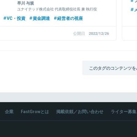
早川 与規
プ論
ユナイテッド株式会社 代表取締役社長 兼 執行役
員
VC・投資
資金調達
経営者の視座
公開日
2022/12/26
このタグのコンテンツを
企業
FastGrowとは
掲載依頼／お問い合わせ
ライター募集