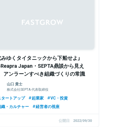
Sponsored
沈みゆくタイタニックから下船せよ」
─Reapra Japan・SEPTA鼎談から見え
、アンラーンすべき組織づくりの常識
山口 貴士
株式会社SEPTA 代表取締役
スタートアップ
起業家
VC・投資
組織・カルチャー
経営者の視座
公開日
2022/09/30