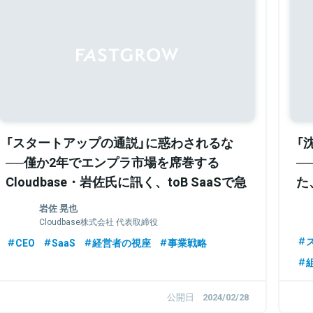
Sponsored
「スタートアップの通説」に惑わされるな
「
──僅か2年でエンプラ市場を席巻する
─
Cloudbase・岩佐氏に訊く、toB SaaSで急
た
成長を遂げる術
岩佐 晃也
Cloudbase株式会社 代表取締役
CEO
SaaS
経営者の視座
事業戦略
公開日
2024/02/28