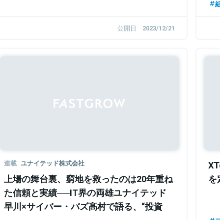
公開日
2023/12/21
Sponsored
連載
ユナイテッド株式会社
X
上場の舞台裏、窮地を救ったのは20年重ね
を
た信頼と実績──IT界の両雄ユナイテッド
早川×サイバー・バズ髙村で語る、“投資
家”と“経営者”の域を超えたパートナーシッ