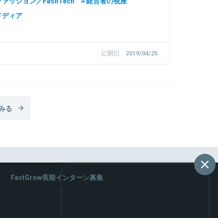
ファッション／FashTech
経営者の視座
株式会社LayerX 取締役
メディア
公開日
2019/04/25
みる
FastGrow長期インターン募集