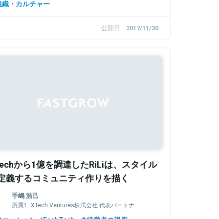
組織・カルチャー
公開日
2017/11/30
Techから1億を調達したRiLiは、スタイル
定義するコミュニティ作りを描く
手嶋 浩己
XTech Ventures株式会社 代表パートナ
ー