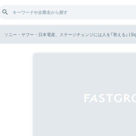
ソニー・ヤフー・日本電産、ステージチェンジには人を「替える」 | Signifia