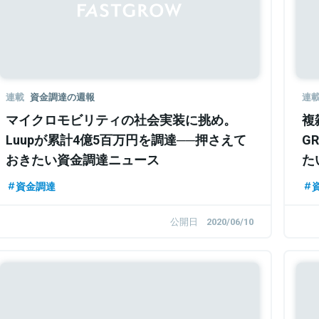
連載
資金調達の週報
連
マイクロモビリティの社会実装に挑め。
複
Luupが累計4億5百万円を調達──押さえて
G
おきたい資金調達ニュース
た
資金調達
公開日
2020/06/10