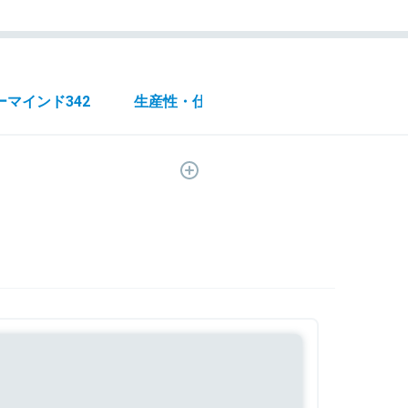
ーマインド
342
生産性・仕事術
1232