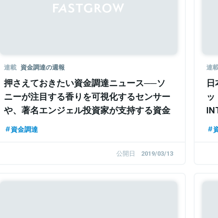
連載
資金調達の週報
連
押さえておきたい資金調達ニュース──ソ
日
ニーが注目する香りを可視化するセンサー
ッ
や、著名エンジェル投資家が支持する資金
I
調達管理プラットフォームなど
さ
資金調達
公開日
2019/03/13