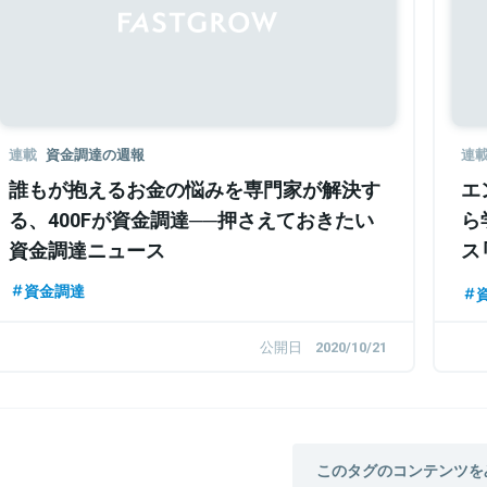
連載
資金調達の週報
連
誰もが抱えるお金の悩みを専門家が解決す
エ
る、400Fが資金調達──押さえておきたい
ら
資金調達ニュース
ス
て
資金調達
公開日
2020/10/21
このタグのコンテンツを