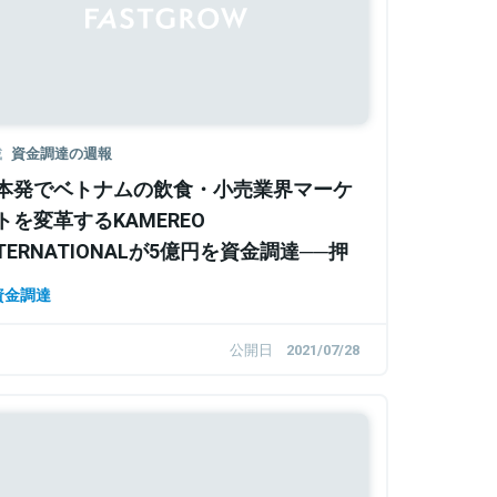
載
資金調達の週報
本発でベトナムの飲食・小売業界マーケ
トを変革するKAMEREO
NTERNATIONALが5億円を資金調達──押
えておきたい資金調達ニュース
資金調達
公開日
2021/07/28