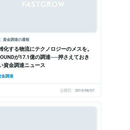
載
資金調達の週報
雑化する物流にテクノロジーのメスを。
ROUNDが17.1億の調達──押さえておき
い資金調達ニュース
資金調達
公開日
2019/08/07