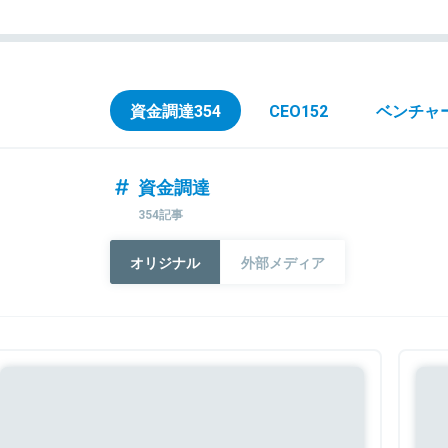
資金調達
354
CEO
152
ベンチャ
資金調達
354記事
オリジナル
外部メディア