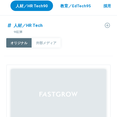
人材／HR Tech
90
教育／EdTech
95
採用
14
人材／HR Tech
90記事
オリジナル
外部メディア