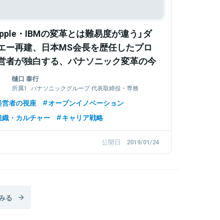
Apple・IBMの変革とは難易度が違う」ダ
エー再建、日本MS会長を歴任したプロ
営者が独白する、パナソニック変革の今
樋口 泰行
パナソニックグループ 代表取締役・専務
執行役員
経営者の視座
オープンイノベーション
パナソニック株式会社 コネクティッドソ
リューションズ社 社長
組織・カルチャー
キャリア戦略
公開日
2019/01/24
みる