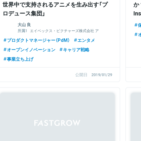
世界中で支持されるアニメを生み出す「プ
か
ロデュース集団」
In
大山 良
保
エイベックス・ピクチャーズ株式会社 ア
ニメ制作グループ ゼネラルマネージャー
プロダクトマネージャー（PdM）
エンタメ
株式会社アニメタイムズ社 企画室 ゼネラ
ルマネージャー
オープンイノベーション
キャリア戦略
FLAGSHIP LINE株式会社 代表取締役社長
事業立ち上げ
公開日
2019/01/29