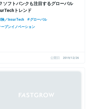
？ソフトバンクも注目するグローバル
surTechトレンド
険／InsurTech
グローバル
オープンイノベーション
公開日
2019/12/26
Sponsored