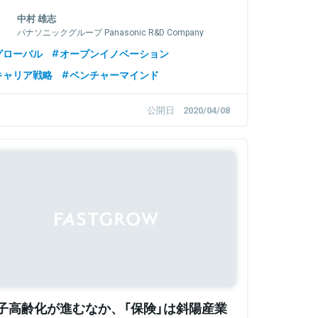
ーソンになれたのか～
中村 雄志
パナソニックグループ Panasonic R&D Company
of America, Senior Manager
グローバル
オープンイノベーション
キャリア戦略
ベンチャーマインド
公開日
2020/04/08
Sponsored
子高齢化が進むなか、「保険」は斜陽産業