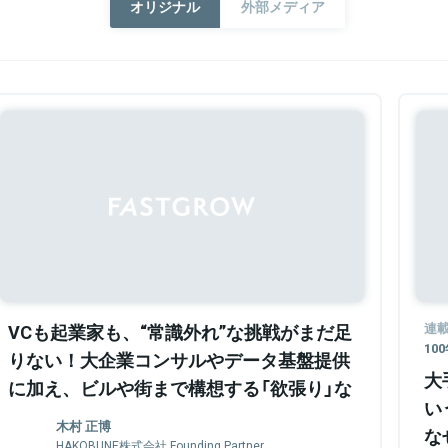
オリジナル
外部メディア
Sponsored
VCも起業家も、“常識外れ”な挑戦がまだ足
連
10
りない！大企業コンサルやデータ基盤提供
大
に加え、ビルや街まで構想する「欲張り」な
い
VC・HAKOBUNE木村・栗島の構想とは
木村 正博
な
HAKOBUNE株式会社 Founding Partner