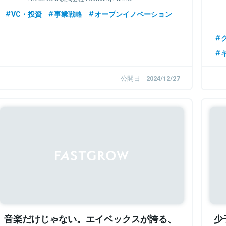
パ
VC・投資
事業戦略
オープンイノベーション
公開日
2024/12/27
Sponsored
音楽だけじゃない。エイベックスが誇る、
少