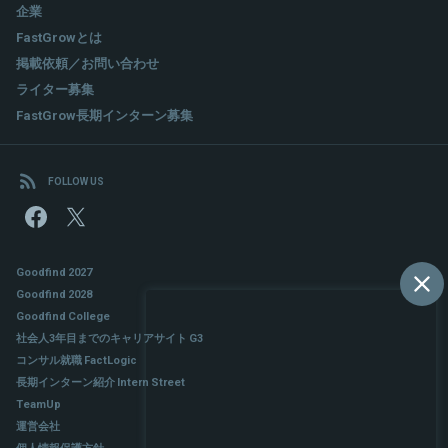
企業
FastGrowとは
掲載依頼／お問い合わせ
ライター募集
FastGrow長期インターン募集
FOLLOW US
Goodfind 2027
Goodfind 2028
Goodfind College
社会人3年目までのキャリアサイト G3
コンサル就職 FactLogic
長期インターン紹介 Intern Street
TeamUp
運営会社
個人情報保護方針