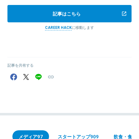
記事はこちら
CAREER HACK
に移動します
記事を共有する
メディア
97
スタートアップ
909
飲食・食品／F