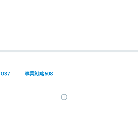
FO
37
事業戦略
608