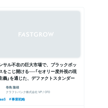
Sponsored
ンサル不在の巨大市場で、ブラックボッ
スをこじ開ける──「セオリー度外視の現
主義」を通じた、デファクトスタンダー
への挑戦【クラフトバンクCOO田久保・
巻島 隆雄
FO巻島】
クラフトバンク株式会社 VP / CFO
aaS
事業戦略