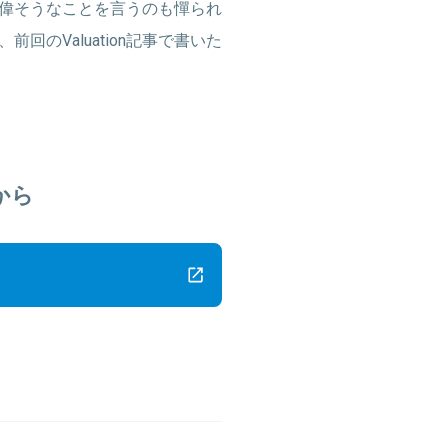
偉そうなことを言うのも憚られ
のValuation記事で書いた
から