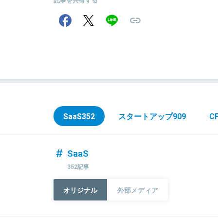
SaaS
352
スタートアップ
909
C
SaaS
352記事
オリジナル
外部メディア