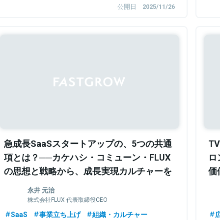
公開日
2025/11/26
Sponsored
急成長SaaSスタートアップの、5つの共通
T
項とは？──カケハシ・コミューン・FLUX
ロ
の思想と戦略から、成長実現カルチャーを
価
学べ
チ
永井 元治
株式会社FLUX 代表取締役CEO
SaaS
事業立ち上げ
組織・カルチャー