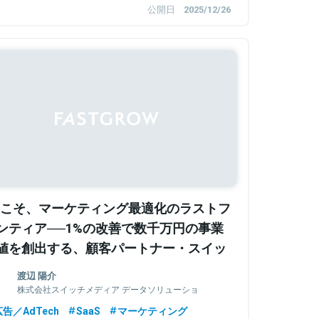
公開日
2025/12/26
Sponsored
Vこそ、マーケティング最適化のラストフ
ンティア──1%の改善で数千万円の事業
値を創出する、顧客パートナー・スイッ
メディアとは
渡辺 陽介
株式会社スイッチメディア データソリューショ
ン部 シニアパートナー
広告／AdTech
SaaS
マーケティング