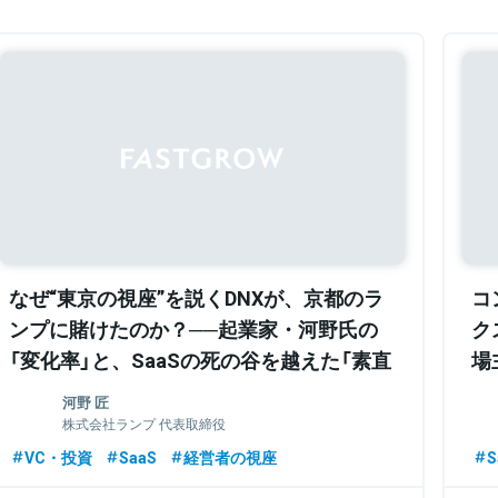
なぜ“東京の視座”を説くDNXが、京都のラ
コ
ンプに賭けたのか？──起業家・河野氏の
ク
「変化率」と、SaaSの死の谷を越えた「素直
場
さ」
ド
河野 匠
C
株式会社ランプ 代表取締役
VC・投資
SaaS
経営者の視座
S