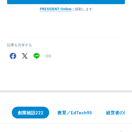
PRESIDENT Online
に移動します
記事を共有する
創業秘話
222
教育／EdTech
95
経営者の視