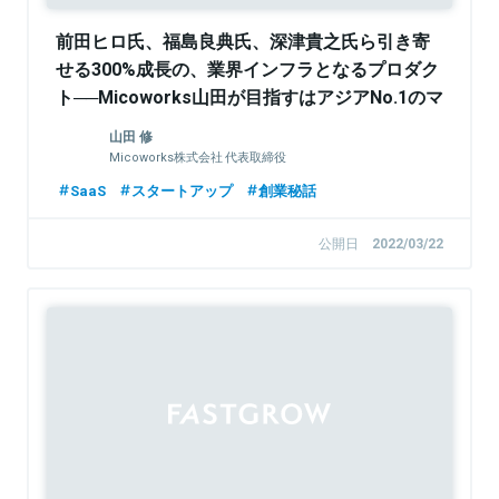
前田ヒロ氏、福島良典氏、深津貴之氏ら引き寄
せる300%成長の、業界インフラとなるプロダク
ト──Micoworks山田が目指すはアジアNo.1のマ
ーケSaaSカンパニー
山田 修
Micoworks株式会社 代表取締役
SaaS
スタートアップ
創業秘話
公開日
2022/03/22