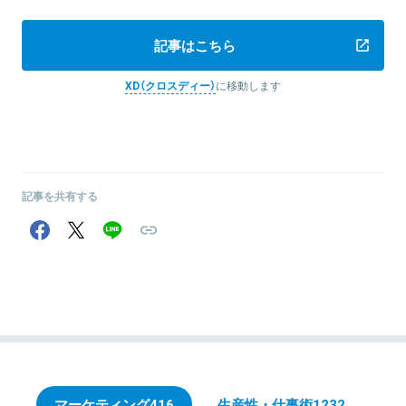
記事はこちら
XD（クロスディー）
に移動します
記事を共有する
マーケティング
416
生産性・仕事術
1232
エ