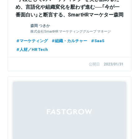
め、言語化や組織変化を厭わず進む──「今が一
番面白い」と断言する、SmartHRマーケター森岡
の仕事術
森岡 つきか
株式会社SmartHR マーケティンググループ マネージ
ャー
マーケティング
組織・カルチャー
SaaS
人材／HR Tech
公開日
2023/01/31
Sponsored