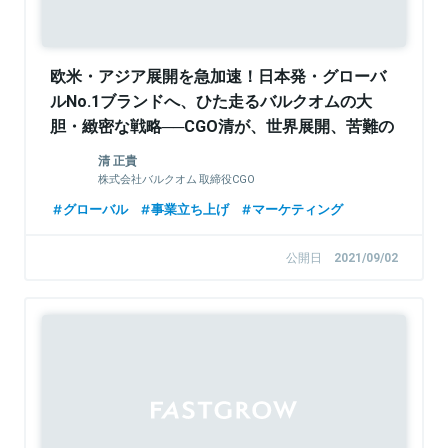
欧米・アジア展開を急加速！日本発・グローバ
ルNo.1ブランドへ、ひた走るバルクオムの大
胆・緻密な戦略──CGO清が、世界展開、苦難の
歴史とローカライズ手法を語る
清 正貴
株式会社バルクオム 取締役CGO
グローバル
事業立ち上げ
マーケティング
公開日
2021/09/02